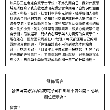
如果你正在考慮自資學士學位，不妨先問自己：我對什麼領
域充滿好奇？我喜歡理論研究還是實際應用？自資課程涵蓋
商業、科技、設計、社會科學等多元範疇，幾乎每個人都能
找到適合自己的方向。選擇時可以關注課程是否提供實習、
海外交流、業界導師等資源，這些都是幫助你快速成長的槓
桿。例如小雯，她對心理學有濃厚興趣，卻擔心傳統學位過
度學術，最後選讀一門結合心理學與人力資源的自資學位。
現在她在一間跨國公司擔任HR助理，每天都運用自己的知
識解決真實問題。「這條路讓我不用等到畢業才開始實
踐，」她笑著說，「自資學士學位就像一把鑰匙，打開了通
往未來的更多扇門。」無論你站在哪個起點，只要願意探索
與投入，自資學士學位都能成為你獨一無二的升學捷徑。
發佈留言
發佈留言必須填寫的電子郵件地址不會公開。
必填
欄位標示為
*
留言
*