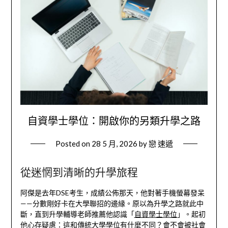
自資學士學位：開啟你的另類升學之路
Posted on
28 5 月, 2026
by
戀 速遞
從迷惘到清晰的升學旅程
阿傑是去年DSE考生，成績公佈那天，他對著手機螢幕發呆
——分數剛好卡在大學聯招的邊緣。原以為升學之路就此中
斷，直到升學輔導老師推薦他認識「
自資學士學位
」。起初
他心存疑慮：這和傳統大學學位有什麼不同？會不會被社會