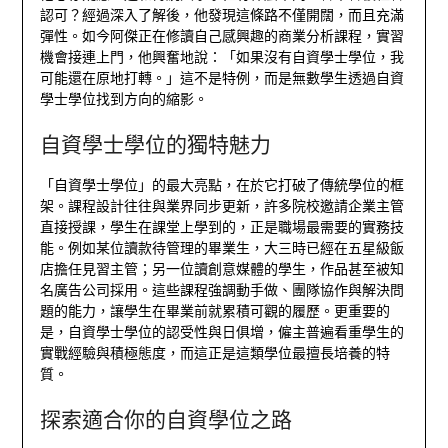
認可？經過深入了解後，他發現這條路不僅開闊，而且充滿
彈性。如今阿傑正在修讀自己感興趣的商業分析課程，實習
機會接連上門，他興奮地說：「如果沒有自資學士學位，我
可能還在原地打轉。」這不是特例，而是無數學生透過自資
學士學位找到方向的縮影。
自資學士學位的獨特魅力
「自資學士學位」的最大亮點，在於它打破了傳統學位的框
架。課程設計往往與業界同步更新，許多院校邀請企業主管
直接授課，學生在課堂上學到的，正是職場最需要的實務技
能。例如某位讀款待管理的畢業生，大三時已經在五星級飯
店擔任見習主管；另一位讀創意媒體的學生，作品甚至被知
名廣告公司採用。這些課程強調動手做、團隊協作與解決問
題的能力，讓學生在畢業前就累積可觀的履歷。更重要的
是，自資學士學位的認受性與日俱增，僱主普遍看重學生的
實戰經驗與積極態度，而這正是這類學位最擅長培養的特
質。
探索適合你的自資學位之路