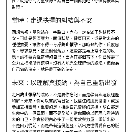
性，就是你的力量來源。給自己一個擁抱吧，你值得被溫柔
對待。
當時：走過抉擇的糾結與不安
回想當初，當你站在十字路口，內心一定充滿了糾結與不
安。可能是經濟壓力、關係狀態、健康因素，或是對未來的
種種擔憂，讓你不得不考慮
終止懷孕
。那時候的你，反覆思
考、尋求意見、甚至偷偷落淚，這些都是再正常不過的反
應。請不要責怪當時的自己，因為在那個當下，你已經盡了
全力去權衡所有選項。沒有人能完全理解你的處境，但你為
自己做的決定，就是最正確的決定。
未來：以理解與接納，為自己重新出發
走出
終止懷孕
的陰影，不是要你忘記，而是學習與這段經歷
和解。未來，你可以嘗試寫日記、找信任的朋友聊聊，或是
參加支持團體。重要的是，接納自己曾經的選擇，明白那是
生命中的一個章節，而不是全部。當你開始以同理心看待過
去的自己，你會發現內心多了一份柔軟與力量。重新出發，
不是回到從前，而是帶著這份經歷，活出更懂得愛自己的版
本。你值得擁有快樂與希望，一步一步，慢慢來就好。