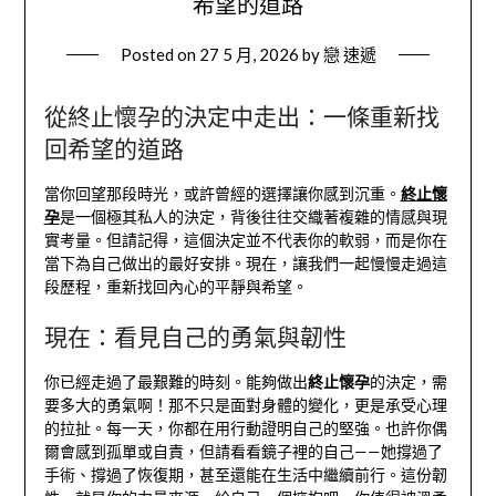
希望的道路
Posted on
27 5 月, 2026
by
戀 速遞
從終止懷孕的決定中走出：一條重新找
回希望的道路
當你回望那段時光，或許曾經的選擇讓你感到沉重。
終止懷
孕
是一個極其私人的決定，背後往往交織著複雜的情感與現
實考量。但請記得，這個決定並不代表你的軟弱，而是你在
當下為自己做出的最好安排。現在，讓我們一起慢慢走過這
段歷程，重新找回內心的平靜與希望。
現在：看見自己的勇氣與韌性
你已經走過了最艱難的時刻。能夠做出
終止懷孕
的決定，需
要多大的勇氣啊！那不只是面對身體的變化，更是承受心理
的拉扯。每一天，你都在用行動證明自己的堅強。也許你偶
爾會感到孤單或自責，但請看看鏡子裡的自己——她撐過了
手術、撐過了恢復期，甚至還能在生活中繼續前行。這份韌