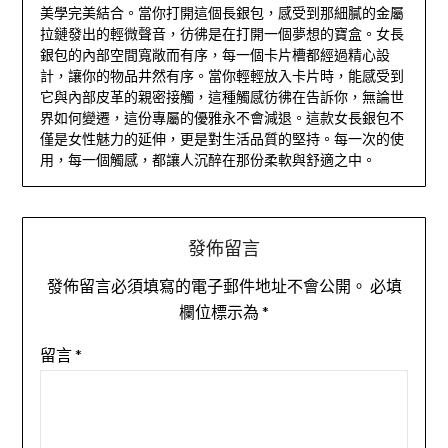
美學完美結合。當你打開這個長銀包，感受到那細膩的金屬
拉鏈發出的輕微聲音，彷彿是在打開一個夢想的寶盒。女長
銀包的內部空間寬敞而有序，每一個卡片槽都經過精心設
計，讓你的物品井然有序。當你輕輕放入卡片時，能感受到
它與內部皮革的親密接觸，這種觸感彷彿在告訴你，無論世
界如何變遷，這份專屬的優雅永不會減退。這款女長銀包不
僅是女性魅力的延伸，更是對生活品質的堅持。每一次的使
用，每一個觸感，都讓人沉醉在那份柔軟與舒適之中。
發佈留言
發佈留言必須填寫的電子郵件地址不會公開。
必填
欄位標示為
*
留言
*