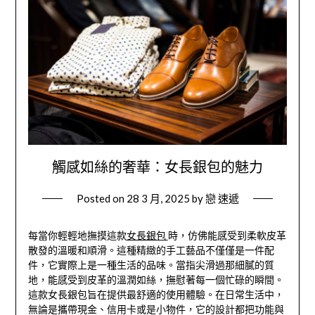
觸感如絲的奢華：女長銀包的魅力
Posted on
28 3 月, 2025
by
戀 速遞
每當你輕輕地撫摸這款
女長銀包
時，仿佛能感受到柔軟皮革
散發的溫暖和順滑。這種精緻的手工藝品不僅僅是一件配
件，它實際上是一種生活的品味。當指尖滑過那細膩的質
地，能感受到皮革的溫潤如絲，撫慰著每一個忙碌的瞬間。
這款女長銀包旨在提供最舒適的使用體驗。在日常生活中，
無論是攜帶現金、信用卡或是小物件，它的設計都把功能與