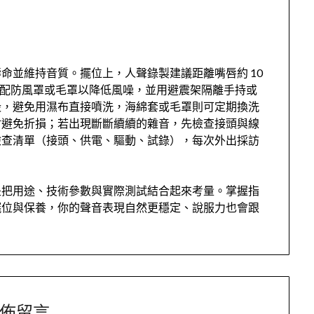
命並維持音質。擺位上，人聲錄製建議距離嘴唇約 10
得搭配防風罩或毛罩以降低風噪，並用避震架隔離手持或
殼，避免用濕布直接噴洗，海綿套或毛罩則可定期換洗
材避免折損；若出現斷斷續續的雜音，先檢查接頭與線
檢查清單（接頭、供電、驅動、試錄），每次外出採訪
是把用途、技術參數與實際測試結合起來考量。掌握指
擺位與保養，你的聲音表現自然更穩定、說服力也會跟
佈留言