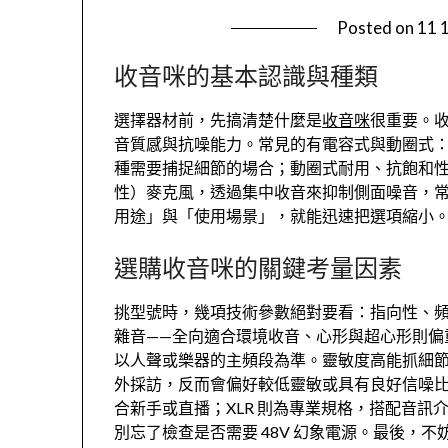
Posted on
11 
收音咪的基本認識與種類
選擇器材前，先搞清楚什麼是
收音咪
很重要。
音質感與抗噪能力。常見的有電容式與動圈式
種需要捕捉細節的場合；動圈式耐用、抗飽和
性）麥克風，透過集中收音來抑制側面噪音，
用途」與「使用場景」，就能迅速把選項縮小
選購收音咪的關鍵考量因素
挑型號時，幾項技術參數絕對要看：指向性、
雜音——全向適合環境收音、心形與超心形則偏
以人聲或樂器的主頻段為準。靈敏度高能抓細
外採訪，反而會偏好較低靈敏或具有良好信噪比
合新手或直播；XLR 則為專業規格，搭配音
別忘了檢查是否需要 48V 幻象電源。最後，