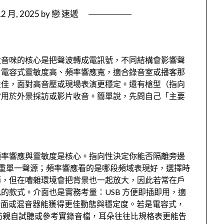
12 月, 2025
by
戀 速遞
收音咪的核心是把聲波轉成電訊號，不同結構會影響聲
：電容式靈敏度高、頻率響應寬，適合錄音室或播客那
性佳，面對高音壓或現場表演更穩定。還有槍型（指向
常用於外景採訪或影片收音。簡單說，先問自己「主要
。
頻率響應與靈敏度是核心。指向性決定你能否隔離旁邊
重單一聲源；頻率響應看的是哪段頻域表現好，選擇時
節，但在嘈雜環境會把背景也一起放大，因此若常在戶
的款式。介面也是實務考量：USB 方便即插即用，適
訊介面或混音器能獲得更佳動態與穩定度。若是電容式，
不妨親自試聽或參考實錄音檔，耳朵往往比規格表更能告