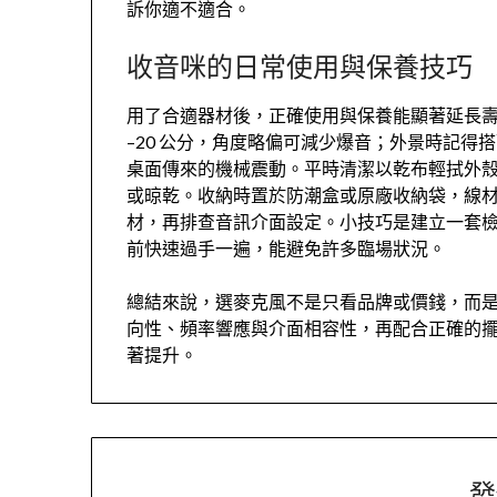
訴你適不適合。
收音咪的日常使用與保養技巧
用了合適器材後，正確使用與保養能顯著延長壽
–20 公分，角度略偏可減少爆音；外景時記
桌面傳來的機械震動。平時清潔以乾布輕拭外
或晾乾。收納時置於防潮盒或原廠收納袋，線
材，再排查音訊介面設定。小技巧是建立一套
前快速過手一遍，能避免許多臨場狀況。
總結來說，選麥克風不是只看品牌或價錢，而
向性、頻率響應與介面相容性，再配合正確的
著提升。
發