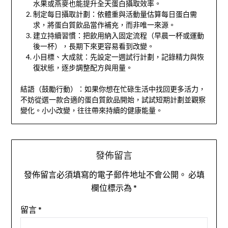
水果或燕麥也能提升全天蛋白攝取效率。
制定每日攝取計劃：依體重與活動量估算每日蛋白需
求，將蛋白質飲品當作補充，而非唯一來源。
建立持續習慣：把飲用納入固定流程（早晨一杯或運動
後一杯），長期下來更容易看到改變。
小目標、大成就：先設定一週試行計劃，記錄精力與恢
復狀態，逐步調整配方與用量。
結語（鼓勵行動）：如果你想在忙碌生活中找回更多活力，
不妨從選一款合適的蛋白質飲品開始，試試短期計劃並觀察
變化。小小改變，往往帶來持續的健康能量。
發佈留言
發佈留言必須填寫的電子郵件地址不會公開。
必填
欄位標示為
*
留言
*