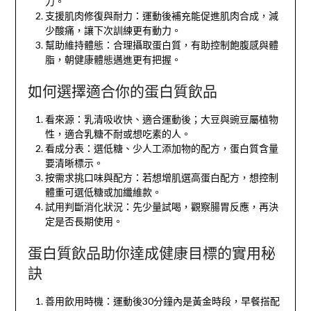
力。
支援肌肉修復與耐力：運動後補充能促進肌肉合成，減
少酸痛，讓下次訓練更有動力。
幫助維持體態：合理攝取蛋白質，有助控制飽腹感與體
脂，朝健康體態邁進更有把握。
如何選擇適合你的蛋白質飲品
看來源：乳清吸收快、適合運動後；大豆與豌豆屬植物
性，適合乳糖不耐或想吃素的人。
看成分表：選低糖、少人工添加物的配方，蛋白質含量
要清晰標示。
按需求挑口味與配方：若想增肌選高蛋白配方，想控制
體重可選低糖或加纖維款。
試用判斷消化狀況：先少量試喝，觀察腸胃反應，再決
定是否長期使用。
蛋白質飲品助你達成健康目標的實用秘
訣
善用飲用時機：運動後30分鐘內是黃金時段，早餐搭配