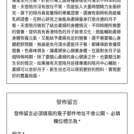
專業坐月方案。針對市場上面各種各樣坐月湯水不科學的問
題，天恩陪月沒有放任不管，而是投入大量時間精力全面研
究，旗下的陪月員皆獲得的專業證書，還擁有廚師和高級催
乳師證書，在醉心研究之後能為產婦量身打造合適的月子
餐。天恩陪月做到了結合產婦的身體情況，不同時期所需要
的營養，提供具有香港特色的月子飲食文化，既能輔助產婦
身體恢複元氣，又能給予產婦充足的營養，還不需要擔心身
體肥胖問題，無論是坐月湯水還是月子餐，都確保飲食優質
營養，色香味俱全，讓產婦安心調養身體。在面對坐月子這
個特殊時期，除了要關心產婦的身心健康之外，也要關注新
生兒的情況，如果擁有天恩陪月這樣專業的陪月中心輔助，
產婦可以坐好月子，新生兒也可以得到更好的照料，實現更
好的雙贏局面。
發佈留言
發佈留言必須填寫的電子郵件地址不會公開。
必填
欄位標示為
*
留言
*